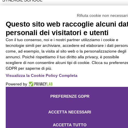
scuole e istituti
Il ponte tra scuola e lavoro.
scolastici
Rifiuta cookie non necessar
Questo sito web raccoglie alcuni dat
Synergie School è la divisione di Synergie Italia dedicata a
personali dei visitatori e utenti
mondo dell’Istruzione per la Transizione Scuola Lavoro. Il
Con il tuo consenso, noi e i nostri partner utilizziamo i cookie e
suo obiettivo è semplice ma ambizioso:
tecnologie simili per archiviare, accedere ed elaborare i dati persona
come, ad esempio, la visita al sito web o la personalizzazione degli
annunci. Poiché rispettiamo il tuo diritto alla privacy, è possibile
accompagnare gli studenti delle scuole superiori e di tutti i
scegliere di non consentire alcuni tipi di cookie. Clicca su preferenz
gradi di istruzione nel loro percorso di crescita personale e
GDPR per saperne di più.
professionale, aiutandoli a sviluppare competenze trasversal
Visualizza la Cookie Policy Completa
e ad orientarsi nel mondo del lavoro per inserirsi un domani i
modo consapevole e preparato nel Sistema delle Professioni
Powered by
PREFERENZE GDPR
576
ACCETTA NECESSARI
ACCETTA TUTTO