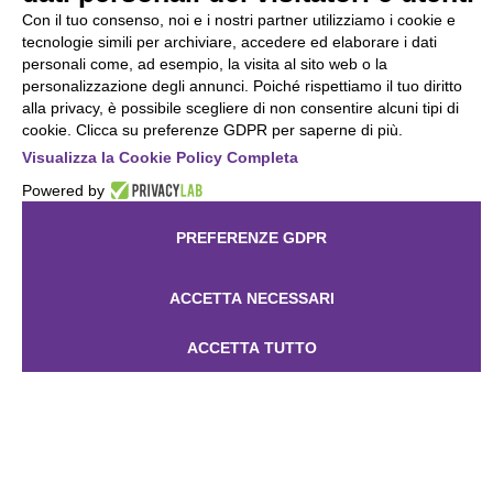
Operatore accreditato in Regione Lombardia per
Con il tuo consenso, noi e i nostri partner utilizziamo i cookie e
i servizi al lavoro e per i servizi di formazione
tecnologie simili per archiviare, accedere ed elaborare i dati
professionale (id operatore 928445)
personali come, ad esempio, la visita al sito web o la
personalizzazione degli annunci. Poiché rispettiamo il tuo diritto
Ente formativo accreditato Regione Veneto
alla privacy, è possibile scegliere di non consentire alcuni tipi di
n°A0635
cookie. Clicca su preferenze GDPR per saperne di più.
Visualizza la Cookie Policy Completa
Ente formativo accreditato Regione
Emilia Romagna Cod. Org. 13787
Powered by
Ente accreditato Regione Lazio DGR G14501 del
PREFERENZE GDPR
03/11/2023 Provider nazionale ECM n° 3558
ACCETTA NECESSARI
Contatti
:
Il Responsabile della Protezione Dati (DPO) è
ACCETTA TUTTO
contattabile presso la sede del Titolare del
trattamento oppure all'indirizzo e-mail
dpo@synergieacademy.it
.