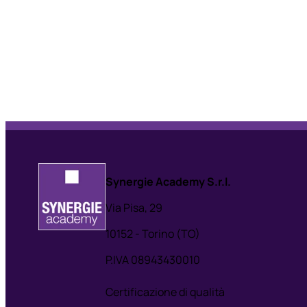
Synergie Academy S.r.l.
Via Pisa, 29
10152 - Torino (TO)
P.IVA 08943430010
Certificazione di qualità