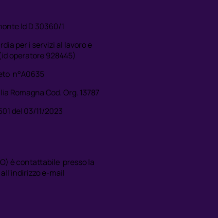
monte Id D 30360/1
a per i servizi al lavoro e
 (id operatore 928445)
neto n°A0635
lia Romagna Cod. Org. 13787
501 del 03/11/2023
PO) è contattabile presso la
ll'indirizzo e-mail