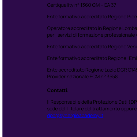
Certiquality n° 1360 QM – EA 37
Ente formativo accreditato Regione Pie
Operatore accreditato in Regione Lombardi
per i servizi di formazione professionale
Ente formativo accreditato Regione Ve
Ente formativo accreditato Regione Emi
Ente accreditato Regione Lazio DGR G14
Provider nazionale ECM n° 3558
Contatti
:
Il Responsabile della Protezione Dati (D
sede del Titolare del trattamento oppure a
dpo@synergieacademy.it
.