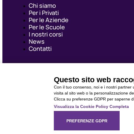
Chi siamo
Per i Privati
Per le Aziende
Per le Scuole
I nostri corsi
News
Contatti
Certificazioni
Questo sito web raccogl
Con il tuo consenso, noi e i nostri partner
visita al sito web o la personalizzazione deg
Clicca su preferenze GDPR per saperne di
Visualizza la Cookie Policy Completa
© Synergie Academy S.r.l. 2025
PREFERENZE GDPR