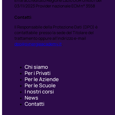
Ente accreditato Regione Lazio DGR G14501 del
03/11/2023 Provider nazionale ECM n° 3558
Contatti
:
Il Responsabile della Protezione Dati (DPO) è
contattabile presso la sede del Titolare del
trattamento oppure all'indirizzo e-mail
dpo@synergieacademy.it
.
Chi siamo
Per i Privati
Per le Aziende
Per le Scuole
I nostri corsi
News
Contatti