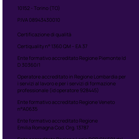
10152 - Torino (TO)
P.IVA 08943430010
Certificazione di qualità
Certiquality n° 1360 QM – EA 37
Ente formativo accreditato Regione Piemonte Id
D 30360/1
Operatore accreditato in Regione Lombardia per
i servizi al lavoro e per i servizi di formazione
professionale (id operatore 928445)
Ente formativo accreditato Regione Veneto
n°A0635
Ente formativo accreditato Regione
Emilia Romagna Cod. Org. 13787