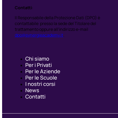
Contatti
:
Il Responsabile della Protezione Dati (DPO) è
contattabile presso la sede del Titolare del
trattamento oppure all'indirizzo e-mail
dpo@synergieacademy.it
.
Chi siamo
Per i Privati
Per le Aziende
Per le Scuole
I nostri corsi
News
Contatti