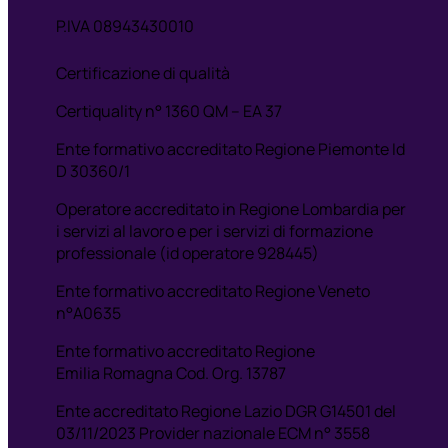
P.IVA 08943430010
Certificazione di qualità
Certiquality n° 1360 QM – EA 37
Ente formativo accreditato Regione Piemonte Id
D 30360/1
Operatore accreditato in Regione Lombardia per
i servizi al lavoro e per i servizi di formazione
professionale (id operatore 928445)
Ente formativo accreditato Regione Veneto
n°A0635
Ente formativo accreditato Regione
Emilia Romagna Cod. Org. 13787
Ente accreditato Regione Lazio DGR G14501 del
03/11/2023 Provider nazionale ECM n° 3558