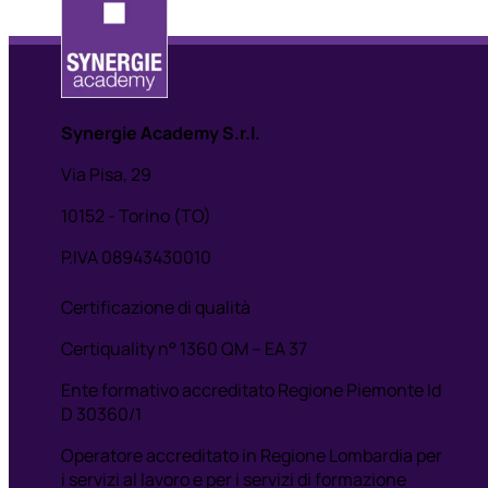
Synergie Academy S.r.l.
Via Pisa, 29
10152 - Torino (TO)
P.IVA 08943430010
Certificazione di qualità
Certiquality n° 1360 QM – EA 37
Ente formativo accreditato Regione Piemonte Id
D 30360/1
Operatore accreditato in Regione Lombardia per
i servizi al lavoro e per i servizi di formazione