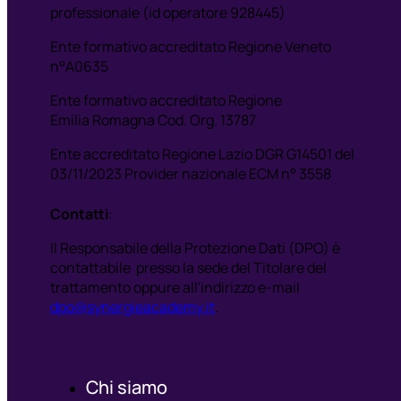
professionale (id operatore 928445)
Ente formativo accreditato Regione Veneto
n°A0635
Ente formativo accreditato Regione
Emilia Romagna Cod. Org. 13787
Ente accreditato Regione Lazio DGR G14501 del
03/11/2023 Provider nazionale ECM n° 3558
Contatti
:
Il Responsabile della Protezione Dati (DPO) è
contattabile presso la sede del Titolare del
trattamento oppure all'indirizzo e-mail
dpo@synergieacademy.it
.
Chi siamo